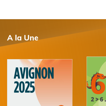
A la
Une