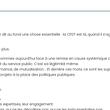
t au fond une chose essentielle : la CFDT est là, quand il s’agit 
 plus.
s sommes aujourd’hui face à une remise en cause systémique de
té du service public. C’est sa légitimité même.
rmance, de mutualisation… Et derrière ces mots, ce sont les suppr
projets à la place des politiques publiques.
.
.
rs expertises, leur engagement.
, qui ne les dépolitise pas, qui ne les instrumentalise pas.