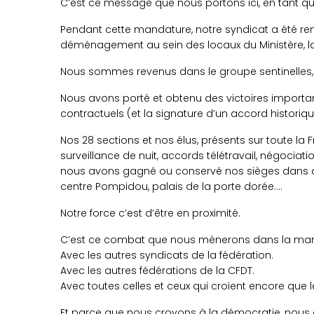
C’est ce message que nous portons ici, en tant q
Pendant cette mandature, notre syndicat a été ren
déménagement au sein des locaux du Ministère, la
Nous sommes revenus dans le groupe sentinelles,
Nous avons porté et obtenu des victoires importan
contractuels (et la signature d’un accord historiq
Nos 28 sections et nos élus, présents sur toute la 
surveillance de nuit, accords télétravail, négociat
nous avons gagné ou conservé nos sièges dans de
centre Pompidou, palais de la porte dorée….
Notre force c’est d’être en proximité.
C’est ce combat que nous mènerons dans la mand
Avec les autres syndicats de la fédération.
Avec les autres fédérations de la CFDT.
Avec toutes celles et ceux qui croient encore que l
Et parce que nous croyons à la démocratie, nous c