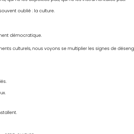
souvent oublié : la culture.
dement démocratique.
ments culturels, nous voyons se multiplier les signes de dése
iés.
ux.
stallent.