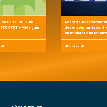
Accord sur les rémuné
tion CFDT-CULTURE –
des enseignants contr
F3C CFDT – Metz, juin
du ministère de la Cult
Lire la suite
ite