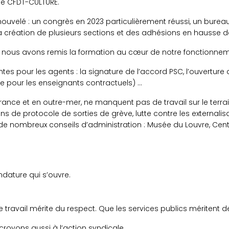
ue CFDT-CULTURE.
ouvelé : un congrès en 2023 particulièrement réussi, un bureau
 création de plusieurs sections et des adhésions en hausse d
 nous avons remis la formation au cœur de notre fonctionnem
tes pour les agents : la signature de l’accord PSC, l’ouvertur
ue pour les enseignants contractuels) …
France et en outre-mer, ne manquent pas de travail sur le terrai
ions de protocole de sorties de grève, lutte contre les externali
 nombreux conseils d’administration : Musée du Louvre, Centr
ature qui s’ouvre.
e travail mérite du respect. Que les services publics méritent 
royons aussi à l’action syndicale.