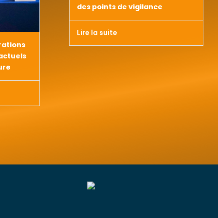
des points de vigilance
Lire la suite
rations
actuels
ure