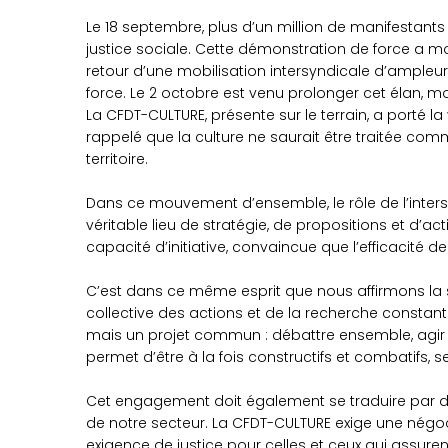
Le 18 septembre, plus d’un million de manifestants
justice sociale. Cette démonstration de force a mo
retour d’une mobilisation intersyndicale d’ampleu
force. Le 2 octobre est venu prolonger cet élan, m
La CFDT-CULTURE, présente sur le terrain, a porté la
rappelé que la culture ne saurait être traitée c
territoire.
Dans ce mouvement d’ensemble, le rôle de l’intersy
véritable lieu de stratégie, de propositions et d’a
capacité d’initiative, convaincue que l’efficacité 
C’est dans ce même esprit que nous affirmons la sp
collective des actions et de la recherche constante
mais un projet commun : débattre ensemble, agir 
permet d’être à la fois constructifs et combatifs, s
Cet engagement doit également se traduire par des 
de notre secteur. La CFDT-CULTURE exige une négoci
exigence de justice pour celles et ceux qui assurent