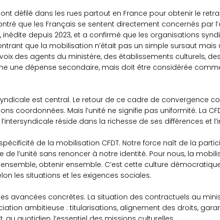
 ont défilé dans les rues partout en France pour obtenir le retr
ntré que les Français se sentent directement concernés par l’av
r, inédite depuis 2023, et a confirmé que les organisations s
ontrant que la mobilisation n’était pas un simple sursaut mai
 voix des agents du ministère, des établissements culturels, des
omme une dépense secondaire, mais doit être considérée comm
ndicale est central. Le retour de ce cadre de convergence cons
ctions coordonnées. Mais l’unité ne signifie pas uniformité. La 
de l’intersyndicale réside dans la richesse de ses différences e
écificité de la mobilisation CFDT. Notre force naît de la partic
 de l’unité sans renoncer à notre identité. Pour nous, la mobili
ensemble, obtenir ensemble. C’est cette culture démocratiqu
elon les situations et les exigences sociales.
avancées concrètes. La situation des contractuels au ministère 
ation ambitieuse : titularisations, alignement des droits, gara
, au quotidien, l’essentiel des missions culturelles.