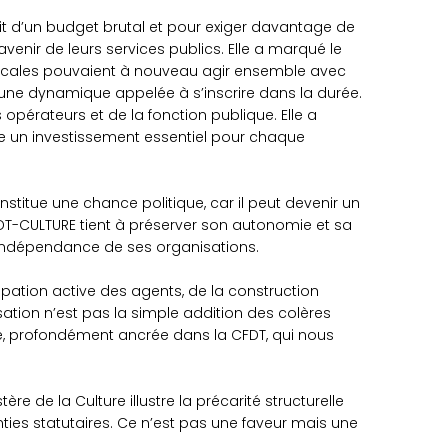
ait d’un budget brutal et pour exiger davantage de
enir de leurs services publics. Elle a marqué le
yndicales pouvaient à nouveau agir ensemble avec
s une dynamique appelée à s’inscrire dans la durée.
 opérateurs et de la fonction publique. Elle a
e un investissement essentiel pour chaque
titue une chance politique, car il peut devenir un
CFDT-CULTURE tient à préserver son autonomie et sa
t l’indépendance de ses organisations.
ipation active des agents, de la construction
sation n’est pas la simple addition des colères
e, profondément ancrée dans la CFDT, qui nous
de la Culture illustre la précarité structurelle
nties statutaires. Ce n’est pas une faveur mais une