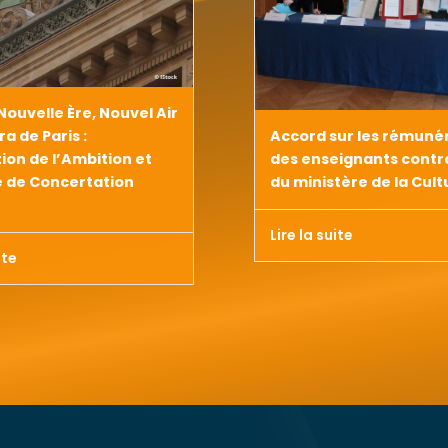
 Nouvelle Ère, Nouvel Air
ra de Paris :
Accord sur les rémuné
ion de l’Ambition et
des enseignants contr
e de Concertation
du ministère de la Cult
Lire la suite
ite