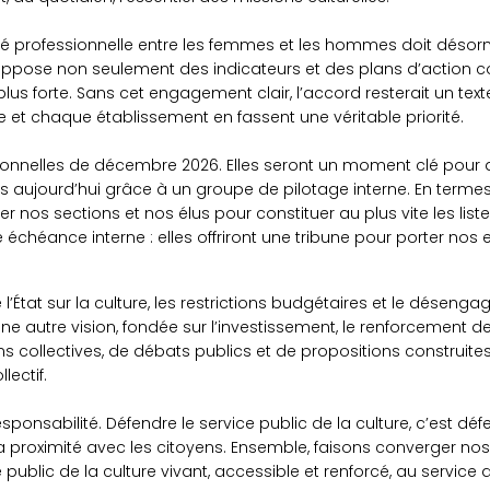
té professionnelle entre les femmes et les hommes doit déso
ppose non seulement des indicateurs et des plans d’action co
 plus forte. Sans cet engagement clair, l’accord resterait un t
 et chaque établissement en fassent une véritable priorité.
sionnelles de décembre 2026. Elles seront un moment clé pour af
s aujourd’hui grâce à un groupe de pilotage interne. En termes
er nos sections et nos élus pour constituer au plus vite les li
échéance interne : elles offriront une tribune pour porter nos 
at sur la culture, les restrictions budgétaires et le désengage
une autre vision, fondée sur l’investissement, le renforcement
ions collectives, de débats publics et de propositions construit
lectif.
ponsabilité. Défendre le service public de la culture, c’est d
 la proximité avec les citoyens. Ensemble, faisons converger no
 public de la culture vivant, accessible et renforcé, au service d