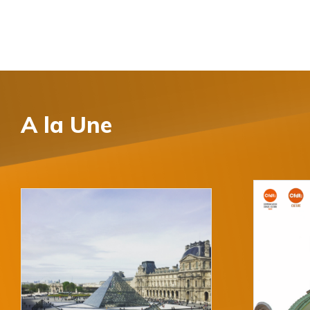
A la
Une